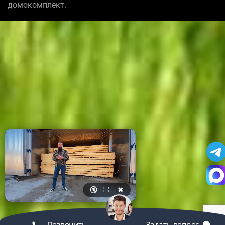
домокомплект.
🔇
⛶
✖
Позвонить
Задать вопрос