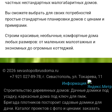
частных нестандартных малогабаритных домов.
Вы сможете выбрать для своих потребностей
простые стандартные планировки домов с ценами и
примерами.
Строим красивые, необычные, комфортные дома
любых размеров: от маленьких малоэтажных и
экономных до огромных коттеджей.
© 2026 sevastopolbrusdoma.ru
+7 921 027-89-78; г. Севастополь, ул. Токарева, 11
Информация
Строительство деревянных домов: Дачные домики под
усадку, каркасные дома под ключ для пмж.
Бригада плотников постороит садовые домики для
дачи. Каталог проектов с фото и ценами: заказать