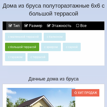
Дома из бруса полутораэтажные 6х6 с
большой террасой
Тип
Размер
Этажность
Все
с маленькой террасой
с балконом
с большой террасой
с эркером
с сауной
с гаражом
с террасой
Дачные дома из бруса
ХИТ ПРОДАЖ