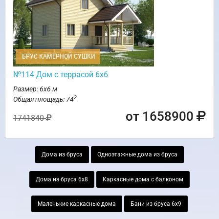
БРУС КАМЕРНОЙ СУШКИ
№114 Дом с террасой 6х6
Размер: 6х6 м
2
Общая площадь: 74
от 1658900
1741840
Дома из бруса
Одноэтажные дома из бруса
Дома из бруса 6х8
Каркасные дома с балконом
Маленькие каркасные дома
Бани из бруса 6х9