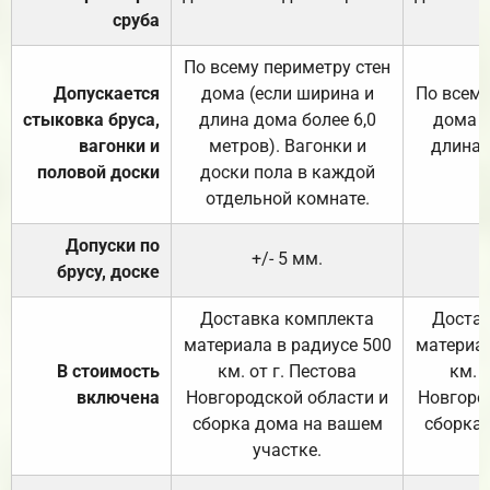
сруба
По всему периметру стен
Допускается
дома (если ширина и
По всему
стыковка бруса,
длина дома более 6,0
дома (
вагонки и
метров). Вагонки и
длина 
половой доски
доски пола в каждой
отдельной комнате.
Допуски по
+/- 5 мм.
брусу, доске
Доставка комплекта
Достав
материала в радиусе 500
материал
В стоимость
км. от г. Пестова
км. 
включена
Новгородской области и
Новгоро
сборка дома на вашем
сборка
участке.