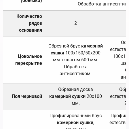
(обвязка)
Обработка антисептик
Количество
рядов
2
основания
Обр
Обрезной брус
камерной
естеств
сушки
100х150/50х200
Цокольное
100х15
мм. с шагом 600 мм.
перекрытие
шаг
Обработка
О
антисептиком.
ант
Обрезная доска
Обр
Пол черновой
камерной сушки
20х100
естеств
мм.
2
Профилированный брус
Профили
камерной сушки
,
естестве