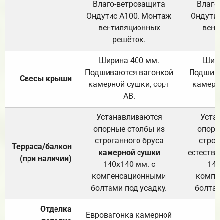
Влаго-ветрозащита
Влаго
Ондутис А100. Монтаж
Ондути
вентиляционных
вент
решёток.
Ширина 400 мм.
Шир
Подшиваются вагонкой
Подшива
Свесы крыши
камерной сушки, сорт
камерн
АВ.
Устанавливаются
Уста
опорные столбы из
опорн
строганного бруса
строг
Терраса/балкон
камерной сушки
естеств
(при наличии)
140х140 мм. с
140
компенсационными
компе
болтами под усадку.
болтам
Отделка
Евровагонка камерной