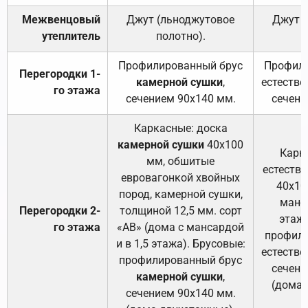
Межвенцовый
Джут (льноджутовое
Джут 
утеплитель
полотно).
п
Профилированный брус
Профили
Перегородки 1-
камерной сушки
,
естестве
го этажа
сечением 90х140 мм.
сечени
Каркасные: доска
камерной сушки
40х100
Карк
мм, обшитые
естеств
евровагонкой хвойных
40х10
пород, камерной сушки,
манса
Перегородки 2-
толщиной 12,5 мм. сорт
этажа
го этажа
«АВ» (дома с мансардой
профили
и в 1,5 этажа). Брусовые:
естестве
профилированный брус
сечени
камерной сушки
,
(дома 
сечением 90х140 мм.