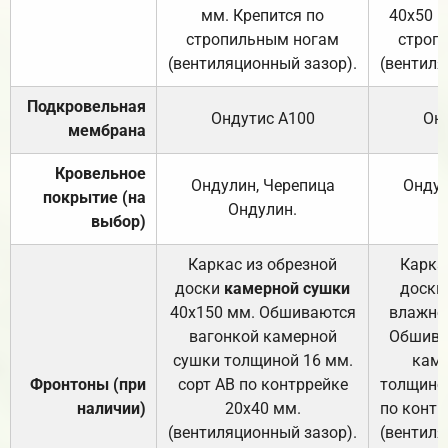
мм. Крепится по
40х50 м
стропильным ногам
строп
(вентиляционный зазор).
(вентиля
Подкровельная
Ондутис А100
Он
мембрана
Кровельное
Ондулин, Черепица
Ондул
покрытие (на
Ондулин.
выбор)
Каркас из обрезной
Карка
доски
камерной сушки
доски
40х150 мм. Обшиваются
влажно
вагонкой камерной
Обшива
сушки толщиной 16 мм.
каме
Фронтоны (при
сорт АВ по контррейке
толщиной
наличии)
20х40 мм.
по контр
(вентиляционный зазор).
(вентиля