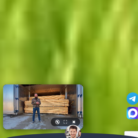
🔇
⛶
✖