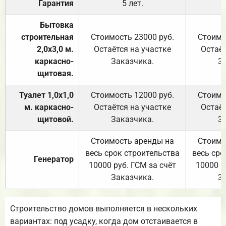
Гарантия
5 лет.
Бытовка
строительная
Стоимость 23000 руб.
Стоимо
2,0х3,0 м.
Остаётся на участке
Остаёт
каркасно-
Заказчика.
З
щитовая.
Туалет 1,0х1,0
Стоимость 12000 руб.
Стоимо
м. каркасно-
Остаётся на участке
Остаёт
щитовой.
Заказчика.
З
Стоимость аренды на
Стоимо
весь срок строительства
весь сро
Генератор
10000 руб. ГСМ за счёт
10000 р
Заказчика.
З
Строительство домов выполняется в нескольких
вариантах: под усадку, когда дом отстаивается в