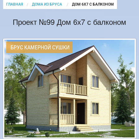
ГЛАВНАЯ
ДОМА ИЗ БРУСА
CURRENT:
ДОМ 6Х7 С БАЛКОНОМ
Проект №99 Дом 6х7 с балконом
БРУС КАМЕРНОЙ СУШКИ