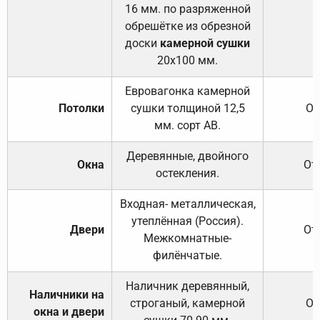
16 мм. по разряженной
обрешётке из обрезной
доски
камерной сушки
20х100 мм.
Евровагонка камерной
Потолки
сушки толщиной 12,5
От
мм. сорт АВ.
Деревянные, двойного
Окна
От
остекления.
Входная- металлическая,
утеплённая (Россия).
Двери
От
Межкомнатные-
филёнчатые.
Наличник деревянный,
Наличники на
строганый, камерной
От
окна и двери