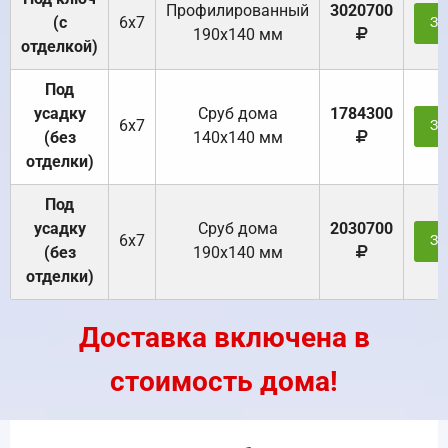
Профилированный
3020700
(с
6х7
За
190х140 мм
отделкой)
Под
усадку
Cруб дома
1784300
6х7
За
(без
140х140 мм
отделки)
Под
усадку
Cруб дома
2030700
6х7
За
(без
190х140 мм
отделки)
Доставка включена в
стоимость дома!