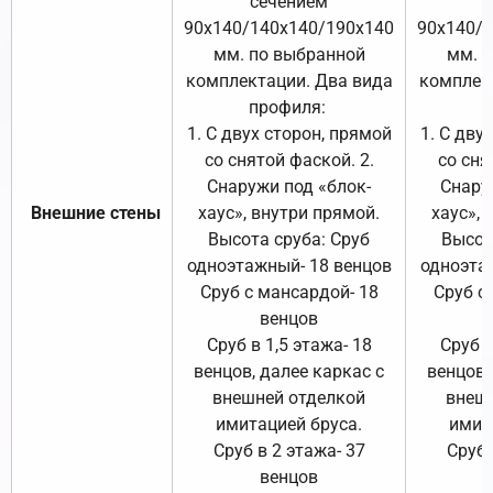
сечением
с
90х140/140х140/190х140
90х140/
мм. по выбранной
мм. 
комплектации. Два вида
комплек
профиля:
п
1. С двух сторон, прямой
1. С дву
со снятой фаской. 2.
со сня
Снаружи под «блок-
Снару
Внешние стены
хаус», внутри прямой.
хаус», 
Высота сруба: Сруб
Высот
одноэтажный- 18 венцов
одноэта
Сруб с мансардой- 18
Сруб с
венцов
Сруб в 1,5 этажа- 18
Сруб в
венцов, далее каркас с
венцов,
внешней отделкой
внеш
имитацией бруса.
имит
Сруб в 2 этажа- 37
Сруб 
венцов