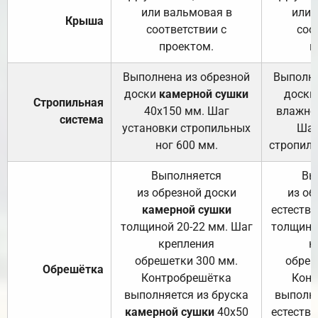
или вальмовая в
или 
Крыша
соответствии с
соо
проектом.
п
Выполнена из обрезной
Выполне
доски
камерной сушки
доски
Стропильная
40х150 мм. Шаг
влажно
система
установки стропильных
Шаг
ног 600 мм.
стропиль
Выполняется
Вы
из обрезной доски
из об
камерной сушки
естеств
толщиной 20-22 мм. Шаг
толщино
крепления
к
обрешетки 300 мм.
обреш
Обрешётка
Контробрешётка
Конт
выполняется из бруска
выполня
камерной сушки
40х50
естеств