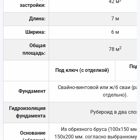
42 м
застройки:
Длина:
7 м
Ширина:
6 м
Общая
2
78 м
площадь:
Под 
Под ключ (с отделкой)
Свайно-винтовой или ж/б сваи (р
Фундамент
отдельно).
Гидроизоляция
Рубероид в два слоя
фундамента
Из обрезного бруса (100х150 мм.
Основание
150х200 мм. согласно выбранному с