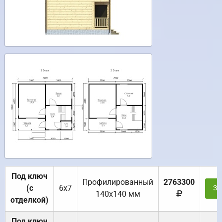
Под ключ
Профилированный
2763300
(с
6х7
За
140х140 мм
отделкой)
Под ключ