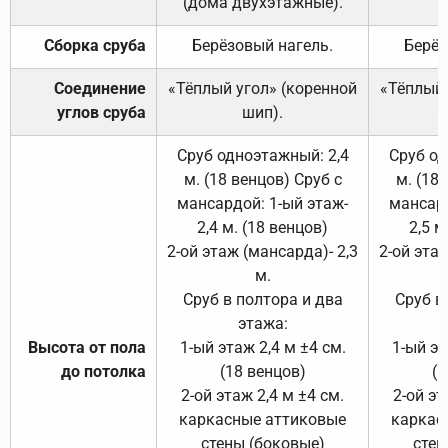
(дома двухэтажные).
Сборка сруба
Берёзовый нагель.
Берёз
Соединение
«Тёплый угол» (коренной
«Тёплый 
углов сруба
шип).
Сруб одноэтажный: 2,4
Сруб од
м. (18 венцов) Сруб с
м. (18
мансардой: 1-ый этаж-
мансард
2,4 м. (18 венцов)
2,5 м
2-ой этаж (мансарда)- 2,3
2-ой этаж
м.
Сруб в полтора и два
Сруб в
этажа:
Высота от пола
1-ый этаж 2,4 м ±4 см.
1-ый эт
до потолка
(18 венцов)
(1
2-ой этаж 2,4 м ±4 см.
2-ой эт
каркасные аттиковые
каркас
стены (боковые)
стен