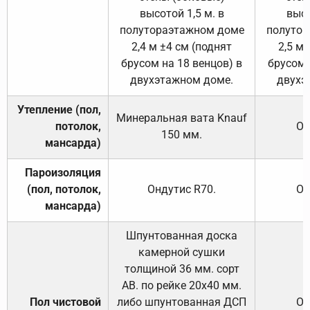
высотой 1,5 м. в
высо
полутораэтажном доме
полутор
2,4 м ±4 см (поднят
2,5 м 
брусом на 18 венцов) в
брусом 
двухэтажном доме.
двухэ
Утепление (пол,
Минеральная вата
Knauf
потолок,
От
150
мм.
мансарда)
Пароизоляция
(пол, потолок,
Ондутис
R70
.
От
мансарда)
Шпунтованная доска
камерной сушки
толщиной 36 мм. сорт
АВ. по рейке 20х40 мм.
Пол чистовой
либо шпунтованная ДСП
От