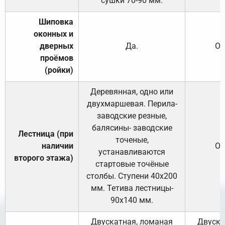
сушки 70-90 мм.
Шиповка
оконных и
дверных
Да.
От
проёмов
(ройки)
Деревянная, одно или
двухмаршевая. Перила-
заводские резные,
балясины- заводские
Лестница (при
точеные,
наличии
От
устанавливаются
второго этажа)
стартовые точёные
столбы. Ступени 40х200
мм. Тетива лестницы-
90х140 мм.
Двускатная, ломаная
Двуска