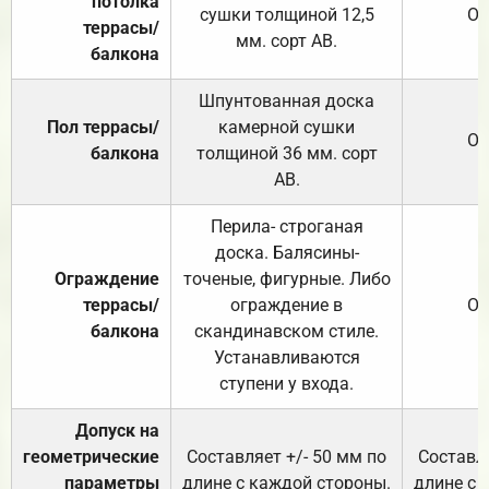
потолка
сушки толщиной 12,5
От
террасы/
мм. сорт АВ.
балкона
Шпунтованная доска
Пол террасы/
камерной сушки
От
балкона
толщиной 36 мм. сорт
АВ.
Перила- строганая
доска. Балясины-
Ограждение
точеные, фигурные. Либо
террасы/
ограждение в
От
балкона
скандинавском стиле.
Устанавливаются
ступени у входа.
Допуск на
геометрические
Составляет +/- 50 мм по
Составля
параметры
длине с каждой стороны.
длине с 