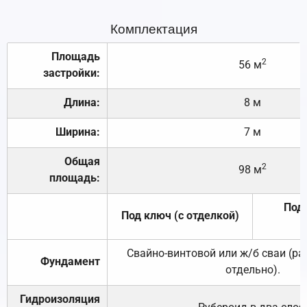
Комплектация
Площадь
2
56 м
застройки:
Длина:
8 м
Ширина:
7 м
Общая
2
98 м
площадь:
Под 
Под ключ (с отделкой)
Свайно-винтовой или ж/б сваи (р
Фундамент
отдельно).
Гидроизоляция