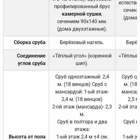
естестве
профилированный брус
сечени
камерной сушки
,
(дома 
сечением 90х140 мм.
(дома двухэтажные).
Сборка сруба
Берёзовый нагель.
Берёз
Соединение
«Тёплый угол» (коренной
«Тёплый 
углов сруба
шип).
Сруб одноэтажный: 2,4
Сруб од
м. (18 венцов) Сруб с
м. (18
мансардой: 1-ый этаж-
мансард
2,4 м. (18 венцов)
2,5 м
2-ой этаж (мансарда)- 2,3
2-ой этаж
м.
Сруб в полтора и два
Сруб в
этажа:
Высота от пола
1-ый этаж 2,4 м ±4 см.
1-ый эт