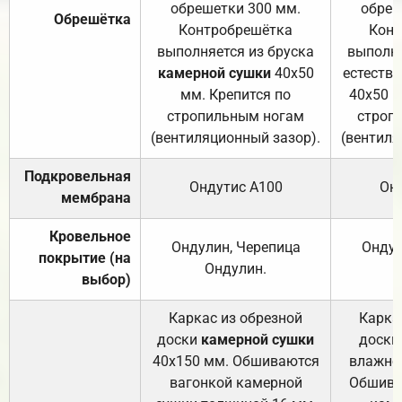
обрешетки 300 мм.
обреш
Обрешётка
Контробрешётка
Конт
выполняется из бруска
выполня
камерной сушки
40х50
естеств
мм. Крепится по
40х50 м
стропильным ногам
строп
(вентиляционный зазор).
(вентиля
Подкровельная
Ондутис А100
Он
мембрана
Кровельное
Ондулин, Черепица
Ондул
покрытие (на
Ондулин.
выбор)
Каркас из обрезной
Карка
доски
камерной сушки
доски
40х150 мм. Обшиваются
влажно
вагонкой камерной
Обшива