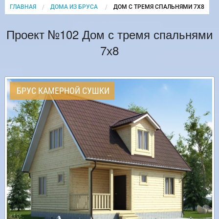
ГЛАВНАЯ
ДОМА ИЗ БРУСА
CURRENT:
ДОМ С ТРЕМЯ СПАЛЬНЯМИ 7Х8
Проект №102 Дом с тремя спальнями
7х8
БРУС КАМЕРНОЙ СУШКИ