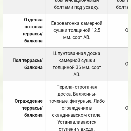
компенсационными
компе
болтами под усадку.
болтам
Отделка
Евровагонка камерной
потолка
сушки толщиной 12,5
От
террасы/
мм. сорт АВ.
балкона
Шпунтованная доска
Пол террасы/
камерной сушки
От
балкона
толщиной 36 мм. сорт
АВ.
Перила- строганая
доска. Балясины-
Ограждение
точеные, фигурные. Либо
террасы/
ограждение в
От
балкона
скандинавском стиле.
Устанавливаются
ступени у входа.