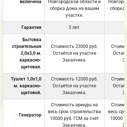
включена
Новгородской области и
Новгоро
сборка дома на вашем
сборка
участке.
Гарантия
5 лет.
Бытовка
строительная
Стоимость 23000 руб.
Стоимо
2,0х3,0 м.
Остаётся на участке
Остаёт
каркасно-
Заказчика.
З
щитовая.
Туалет 1,0х1,0
Стоимость 12000 руб.
Стоимо
м. каркасно-
Остаётся на участке
Остаёт
щитовой.
Заказчика.
З
Стоимость аренды на
Стоимо
весь срок строительства
весь сро
Генератор
10000 руб. ГСМ за счёт
10000 р
Заказчика.
З