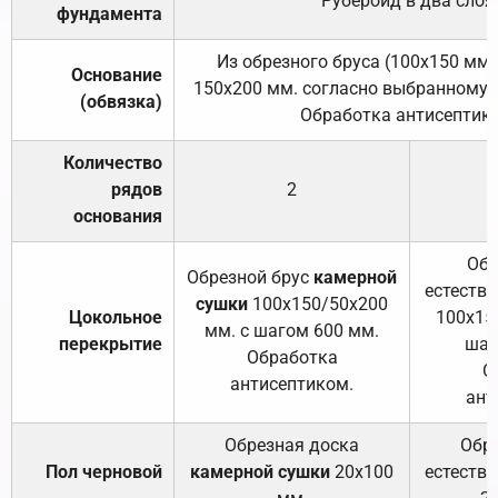
Рубероид в два слоя
фундамента
Из обрезного бруса (100х150 мм.
Основание
150х200 мм. согласно выбранному с
(обвязка)
Обработка антисептик
Количество
рядов
2
основания
Обр
Обрезной брус
камерной
естеств
сушки
100х150/50х200
Цокольное
100х15
мм. с шагом 600 мм.
перекрытие
шаг
Обработка
О
антисептиком.
ант
Обрезная доска
Обр
Пол черновой
камерной сушки
20х100
естеств