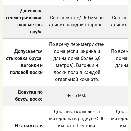
Допуск на
геометрические
Составляет +/- 50 мм по
Составля
параметры
длине с каждой стороны.
длине с 
сруба
По всему периметру стен
Допускается
дома (если ширина и
По всему
стыковка бруса,
длина дома более 6,0
дома (
вагонки и
метров). Вагонки и
длина 
половой доски
доски пола в каждой
отдельной комнате.
Допуски по
+/- 5 мм.
брусу, доске
Доставка комплекта
Достав
материала в радиусе 500
материал
В стоимость
км. от г. Пестова
км. 