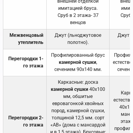
внешней отделкой
внеш
имитацией бруса.
имит
Сруб в 2 этажа- 37
Сруб 
венцов
Межвенцовый
Джут (льноджутовое
Джут 
утеплитель
полотно).
п
Профилированный брус
Профили
Перегородки 1-
камерной сушки
,
естестве
го этажа
сечением 90х140 мм.
сечени
Каркасные: доска
камерной сушки
40х100
Карк
мм, обшитые
естеств
евровагонкой хвойных
40х10
пород, камерной сушки,
манса
Перегородки 2-
толщиной 12,5 мм. сорт
этажа
го этажа
«АВ» (дома с мансардой
профили
и в 1,5 этажа). Брусовые: