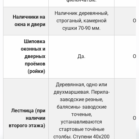
Наличник деревянный,
Наличники на
строганый, камерной
От
окна и двери
сушки 70-90 мм.
Шиповка
оконных и
дверных
Да.
От
проёмов
(ройки)
Деревянная, одно или
двухмаршевая. Перила-
заводские резные,
балясины- заводские
Лестница (при
точеные,
наличии
От
устанавливаются
второго этажа)
стартовые точёные
столбы. Ступени 40х200