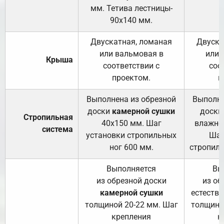
мм. Тетива лестницы-
90х140 мм.
Двускатная, ломаная
Двуска
или вальмовая в
или 
Крыша
соответствии с
соо
проектом.
п
Выполнена из обрезной
Выполне
доски
камерной сушки
доски
Стропильная
40х150 мм. Шаг
влажно
система
установки стропильных
Шаг
ног 600 мм.
стропиль
Выполняется
Вы
из обрезной доски
из об
камерной сушки
естеств
толщиной 20-22 мм. Шаг
толщино
крепления
к