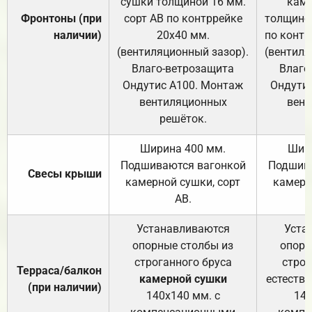
сушки толщиной 16 мм.
каме
Фронтоны (при
сорт АВ по контррейке
толщиной
наличии)
20х40 мм.
по контр
(вентиляционный зазор).
(вентиля
Влаго-ветрозащита
Влаго
Ондутис А100. Монтаж
Ондути
вентиляционных
вент
решёток.
Ширина 400 мм.
Шир
Подшиваются вагонкой
Подшива
Свесы крыши
камерной сушки, сорт
камерн
АВ.
Устанавливаются
Уста
опорные столбы из
опорн
строганного бруса
строг
Терраса/балкон
камерной сушки
естеств
(при наличии)
140х140 мм. с
140