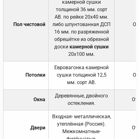
камерной сушки
толщиной 36 мм. сорт
АВ. по рейке 20х40 мм.
Пол чистовой
либо шпунтованная ДСП
От
16 мм. по разряженной
обрешётке из обрезной
доски
камерной сушки
20х100 мм.
Евровагонка камерной
Потолки
сушки толщиной 12,5
От
мм. сорт АВ.
Деревянные, двойного
Окна
От
остекления.
Входная- металлическая,
утеплённая (Россия).
Двери
От
Межкомнатные-
филёнчатые.