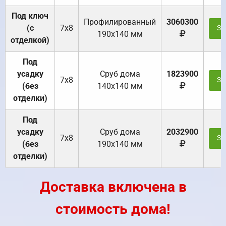
Под ключ
Профилированный
3060300
(с
7х8
За
190х140 мм
отделкой)
Под
усадку
Cруб дома
1823900
7х8
За
(без
140х140 мм
отделки)
Под
усадку
Cруб дома
2032900
7х8
За
(без
190х140 мм
отделки)
Доставка включена в
стоимость дома!