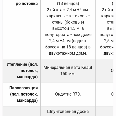
до потолка
(18 венцов)
(1
2-ой этаж 2,4 м ±4 см.
2-ой эт
каркасные аттиковые
каркас
стены (боковые)
стен
высотой 1,5 м. в
высо
полутораэтажном доме
полутор
2,4 м ±4 см (поднят
2,5 м 
брусом на 18 венцов) в
брусом 
двухэтажном доме.
двухэ
Утепление (пол,
Минеральная вата
Knauf
потолок,
От
150
мм.
мансарда)
Пароизоляция
(пол, потолок,
Ондутис
R70
.
От
мансарда)
Шпунтованная доска