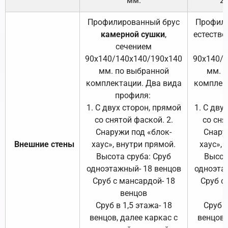
мм.
2
Профилированный брус
Профили
камерной сушки
,
естестве
сечением
с
90х140/140х140/190х140
90х140/
мм. по выбранной
мм. 
комплектации. Два вида
комплек
профиля:
п
1. С двух сторон, прямой
1. С дву
со снятой фаской. 2.
со сня
Снаружи под «блок-
Снару
Внешние стены
хаус», внутри прямой.
хаус», 
Высота сруба: Сруб
Высот
одноэтажный- 18 венцов
одноэта
Сруб с мансардой- 18
Сруб с
венцов
Сруб в 1,5 этажа- 18
Сруб в
венцов, далее каркас с
венцов,