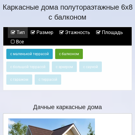
Каркасные дома полутораэтажные 6х8
с балконом
Тип
Размер
Этажность
Площадь
Все
с маленькой террасой
с балконом
с большой террасой
с эркером
с сауной
с гаражом
с террасой
Дачные каркасные дома