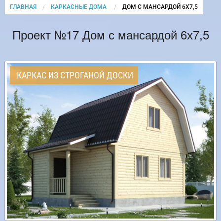
ГЛАВНАЯ
КАРКАСНЫЕ ДОМА
CURRENT:
ДОМ С МАНСАРДОЙ 6Х7,5
Проект №17 Дом с мансардой 6х7,5
КАРКАС ИЗ СТРОГАНОЙ ДОСКИ