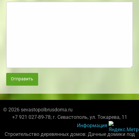
Отправить
© 2026 sevastopolbrusdoma.ru
+7 921 027-89-78; г. Севастополь, ул. Токарева, 11
Информация
Строительство деревянных домов: Дачные домики под