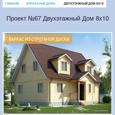
ГЛАВНАЯ
КАРКАСНЫЕ ДОМА
CURRENT:
ДВУХЭТАЖНЫЙ ДОМ 8Х10
Проект №67 Двухэтажный Дом 8х10
КАРКАС ИЗ СТРОГАНОЙ ДОСКИ