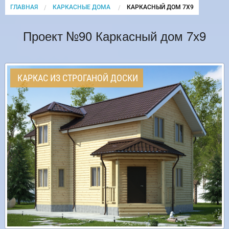
ГЛАВНАЯ
КАРКАСНЫЕ ДОМА
CURRENT:
КАРКАСНЫЙ ДОМ 7Х9
Проект №90 Каркасный дом 7х9
КАРКАС ИЗ СТРОГАНОЙ ДОСКИ