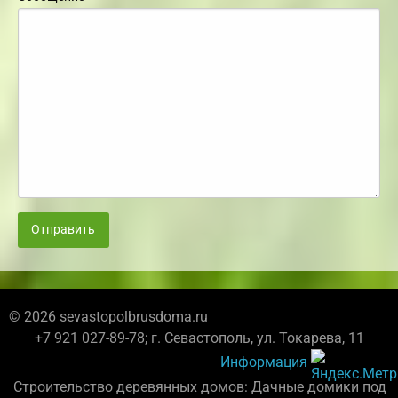
Отправить
© 2026 sevastopolbrusdoma.ru
+7 921 027-89-78; г. Севастополь, ул. Токарева, 11
Информация
Строительство деревянных домов: Дачные домики под