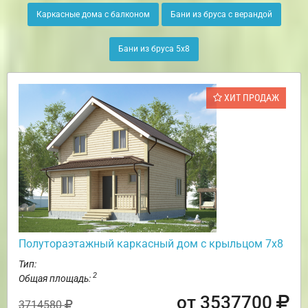
Каркасные дома с балконом
Бани из бруса с верандой
Бани из бруса 5х8
ХИТ ПРОДАЖ
Полутораэтажный каркасный дом с крыльцом 7х8
Тип:
2
Общая площадь:
от 3537700
3714580