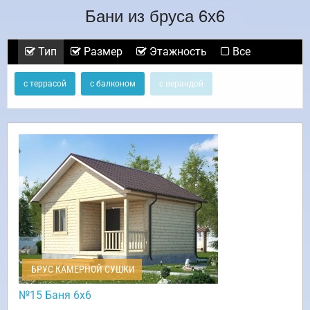
Бани из бруса 6х6
Тип
Размер
Этажность
Все
с террасой
с балконом
с верандой
БРУС КАМЕРНОЙ СУШКИ
№15 Баня 6х6