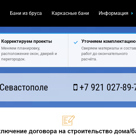
а
Бани из бруса
Каркасные бани
Информация
Корректируем проекты
Уточняем комплектацию
Меняем планировку,
Сверяем материалы и состав
расположение окон, дверей и
работ до окончательного
перегородок.
расчёта.
 Севастополе
+7 921 027-89-