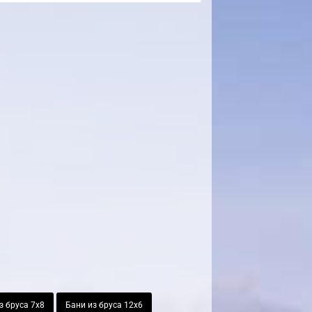
з бруса 7х8
Бани из бруса 12х6