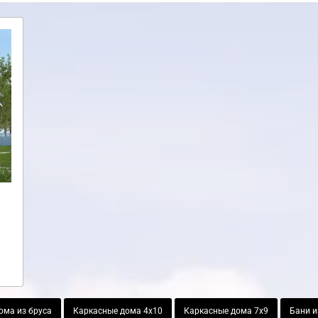
ома из бруса
Каркасные дома 4х10
Каркасные дома 7х9
Бани и