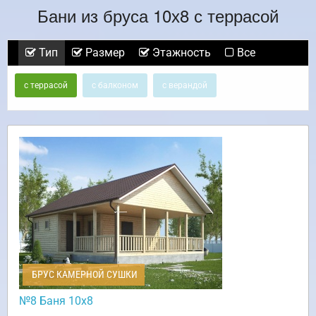
Бани из бруса 10х8 с террасой
Тип
Размер
Этажность
Все
с террасой
с балконом
с верандой
БРУС КАМЕРНОЙ СУШКИ
№8 Баня 10х8