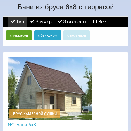
Бани из бруса 6х8 с террасой
Тип
Размер
Этажность
Все
с террасой
с балконом
с верандой
БРУС КАМЕРНОЙ СУШКИ
№1 Баня 6х8