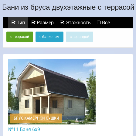
Бани из бруса двухэтажные с террасой
Тип
Размер
Этажность
Все
с террасой
с балконом
с верандой
БРУС КАМЕРНОЙ СУШКИ
№11 Баня 6х9