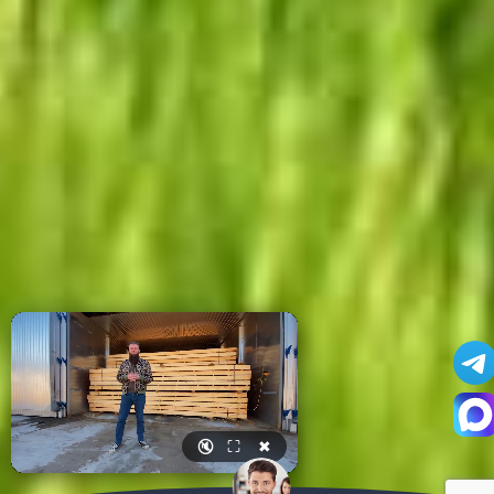
🔇
⛶
✖