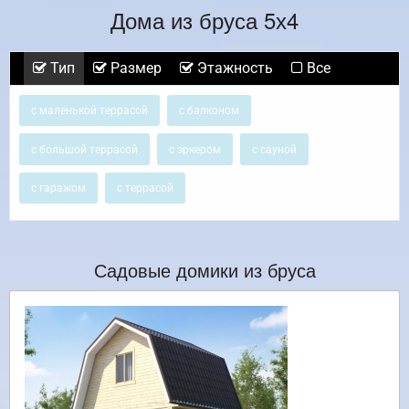
Дома из бруса 5х4
Тип
Размер
Этажность
Все
с маленькой террасой
с балконом
с большой террасой
с эркером
с сауной
с гаражом
с террасой
Садовые домики из бруса