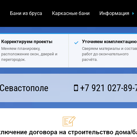
а
Бани из бруса
Каркасные бани
Информация
Корректируем проекты
Уточняем комплектацию
Меняем планировку,
Сверяем материалы и состав
расположение окон, дверей и
работ до окончательного
перегородок.
расчёта.
 Севастополе
+7 921 027-89-