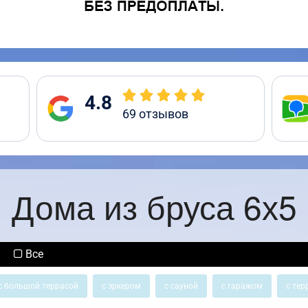
4.8
69
отзывов
Дома из бруса 6х5
Все
с большой террасой
с эркером
с сауной
с гаражом
с тер