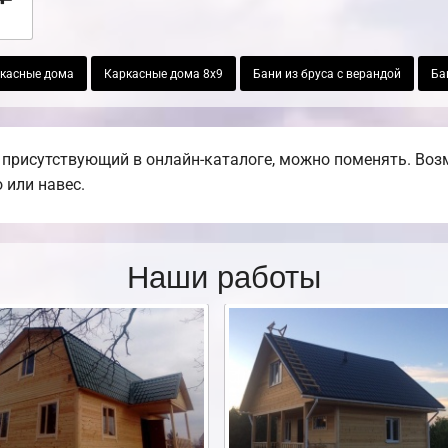
касные дома
Каркасные дома 8х9
Бани из бруса с верандой
Ба
 присутствующий в онлайн-каталоге, можно поменять. Воз
 или навес.
Наши работы