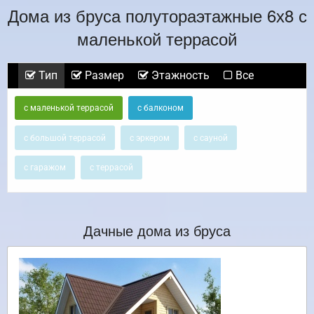
Дома из бруса полутораэтажные 6х8 с
маленькой террасой
Тип
Размер
Этажность
Все
с маленькой террасой
с балконом
с большой террасой
с эркером
с сауной
с гаражом
с террасой
Дачные дома из бруса