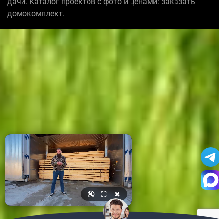
дачи. Каталог проектов с фото и ценами: заказать
домокомплект.
🔇
⛶
✖