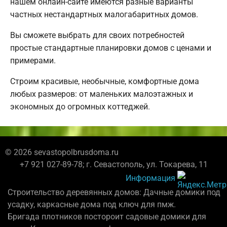
нашем онлайн-сайте имеются разные варианты
частных нестандартных малогабаритных домов.
Вы сможете выбрать для своих потребностей
простые стандартные планировки домов с ценами и
примерами.
Строим красивые, необычные, комфортные дома
любых размеров: от маленьких малоэтажных и
экономных до огромных коттеджей.
© 2026 sevastopolbrusdoma.ru
+7 921 027-89-78; г. Севастополь, ул. Токарева, 11
Информация
Строительство деревянных домов: Дачные домики под
усадку, каркасные дома под ключ для пмж.
Бригада плотников постороит садовые домики для