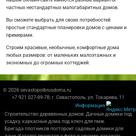
частных нестандартных малогабаритных домов.
Вы сможете выбрать для своих потребностей
простые стандартные планировки домов с ценами и
примерами.
Строим красивые, необычные, комфортные дома
любых размеров: от маленьких малоэтажных и
экономных до огромных коттеджей.
© 2026 sevastopolbrusdoma.ru
+7 921 027-89-78; г. Севастополь, ул. Токарева, 11
Информация
Строительство деревянных домов: Дачные домики под
усадку, каркасные дома под ключ для пмж.
Бригада плотников постороит садовые домики для
дачи. Каталог проектов с фото и ценами: заказать