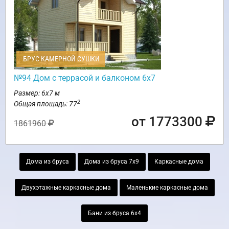
БРУС КАМЕРНОЙ СУШКИ
№94 Дом с террасой и балконом 6х7
Размер: 6х7 м
2
Общая площадь: 77
от 1773300
1861960
Дома из бруса
Дома из бруса 7х9
Каркасные дома
Двухэтажные каркасные дома
Маленькие каркасные дома
Бани из бруса 6х4