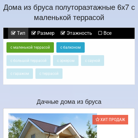
Дома из бруса полутораэтажные 6х7 с
маленькой террасой
Тип
Размер
Этажность
Все
с маленькой террасой
с балконом
с большой террасой
с эркером
с сауной
с гаражом
с террасой
Дачные дома из бруса
ХИТ ПРОДАЖ