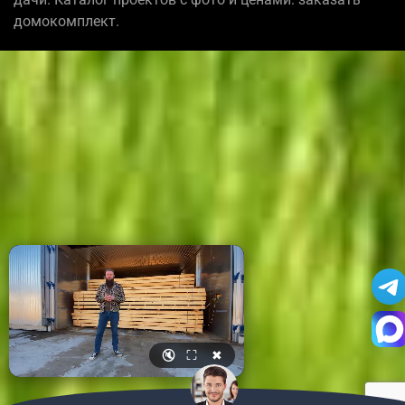
домокомплект.
🔇
⛶
✖