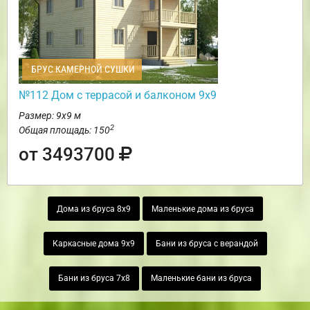
БРУС КАМЕРНОЙ СУШКИ
№112 Дом с террасой и балконом 9х9
Размер: 9х9 м
2
Общая площадь: 150
от 3493700
Дома из бруса 8х9
Маленькие дома из бруса
Каркасные дома 9х9
Бани из бруса с верандой
Бани из бруса 7х8
Маленькие бани из бруса