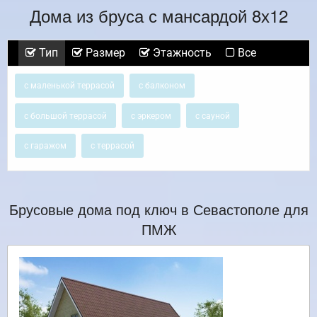
Дома из бруса с мансардой 8х12
Тип
Размер
Этажность
Все
с маленькой террасой
с балконом
с большой террасой
с эркером
с сауной
с гаражом
с террасой
Брусовые дома под ключ в Севастополе для
ПМЖ