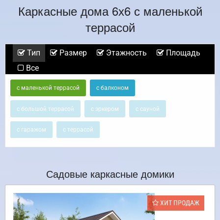
Каркасные дома 6х6 с маленькой
террасой
Тип
Размер
Этажность
Площадь
Все
с маленькой террасой
с балконом
с большой террасой
с эркером
с сауной
с гаражом
с террасой
Садовые каркасные домики
ХИТ ПРОДАЖ