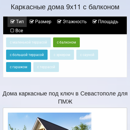
Каркасные дома 9х11 с балконом
Тип
Размер
Этажность
Площадь
Все
с маленькой террасой
с балконом
с большой террасой
с эркером
с сауной
с гаражом
с террасой
Дома каркасные под ключ в Севастополе для
ПМЖ