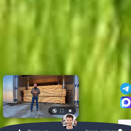
🔇
⛶
✖