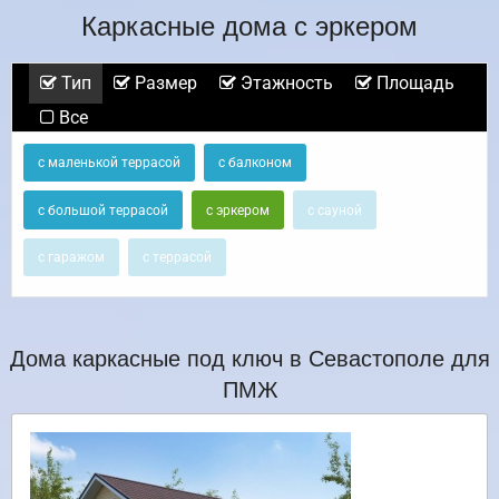
Каркасные дома с эркером
Тип
Размер
Этажность
Площадь
Все
с маленькой террасой
с балконом
с большой террасой
с эркером
с сауной
с гаражом
с террасой
Дома каркасные под ключ в Севастополе для
ПМЖ