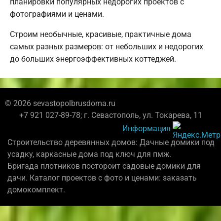
планировки популярных недорогих проектов с
фотографиями и ценами.
Строим необычные, красивые, практичные дома
самых разных размеров: от небольших и недорогих
до больших энергоэффективных коттеджей.
© 2026 sevastopolbrusdoma.ru
+7 921 027-89-78; г. Севастополь, ул. Токарева, 11
Информация
Строительство деревянных домов: Дачные домики под
усадку, каркасные дома под ключ для пмж.
Бригада плотников постороит садовые домики для
дачи. Каталог проектов с фото и ценами: заказать
домокомплект.