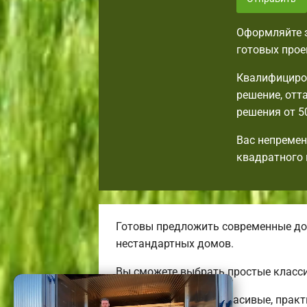
Оформляйте з
готовых прое
Квалифициров
решение, от
решения от 5
Вас непремен
квадратного 
Готовы предложить современные до
нестандартных домов.
Вы сможете выбрать простые класси
Строим необычные, красивые, практ