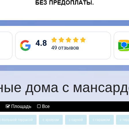
4.8
49
отзывов
ные дома с мансард
Площадь
Все
с большой террасой
с эркером
с сауной
с гаражом
с тер