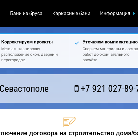
а
Бани из бруса
Каркасные бани
Информация
Корректируем проекты
Уточняем комплектацию
Меняем планировку,
Сверяем материалы и состав
расположение окон, дверей и
работ до окончательного
перегородок.
расчёта.
 Севастополе
+7 921 027-89-