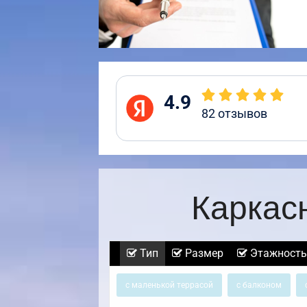
4.9
82
отзывов
Каркас
Тип
Размер
Этажность
с маленькой террасой
с балконом