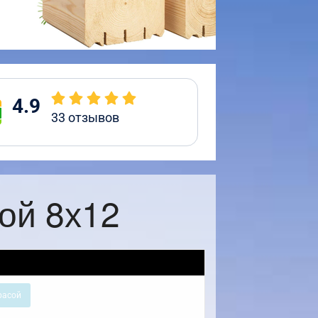
4.9
33
отзывов
ой 8х12
расой