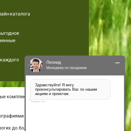
лайн-каталога
выгодное
еменные
 каждого
Леонид
Менеджер по продажам
Здравствуйте! Я могу 
проконсультировать Вас по нашим 
акциям и проектам.
чные комплектации малогабаритных
Только что
ографиями и ценами.
рогих до больших