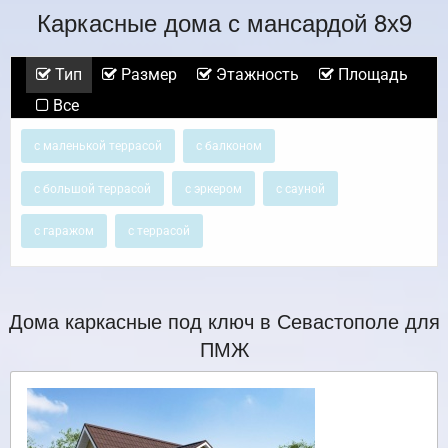
Каркасные дома с мансардой 8х9
Тип
Размер
Этажность
Площадь
Все
с маленькой террасой
с балконом
с большой террасой
с эркером
с сауной
с гаражом
с террасой
Дома каркасные под ключ в Севастополе для
ПМЖ