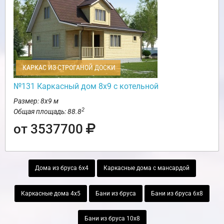
КАРКАС ИЗ СТРОГАНОЙ ДОСКИ
№131 Каркасный дом 8х9 с котельной
Размер: 8х9 м
2
Общая площадь: 88.8
от 3537700
Дома из бруса 6х4
Каркасные дома с мансардой
Каркасные дома 4х5
Бани из бруса
Бани из бруса 6х8
Бани из бруса 10х8