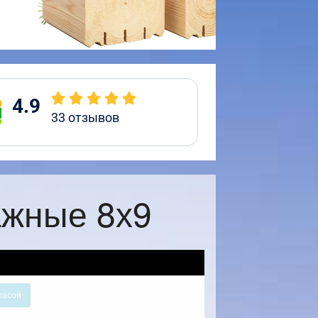
4.9
33
отзывов
ажные 8х9
расой