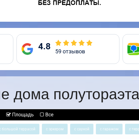
4.8
59
отзывов
е дома полутораэт
Площадь
Все
с большой террасой
с эркером
с сауной
с гаражом
с тер