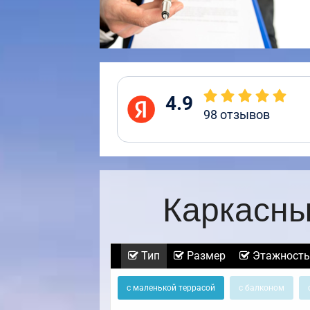
4.9
98
отзывов
Каркасны
Тип
Размер
Этажность
с маленькой террасой
с балконом