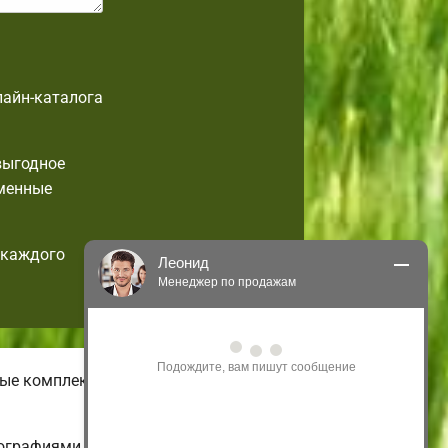
лайн-каталога
выгодное
еменные
 каждого
Леонид
Менеджер по продажам
Здравствуйте! Я могу 
проконсультировать Вас по нашим 
акциям и проектам.
чные комплектации малогабаритных
Только что
ографиями и ценами.