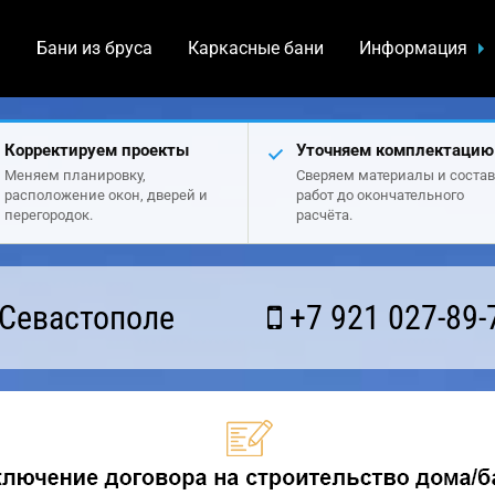
а
Бани из бруса
Каркасные бани
Информация
Корректируем проекты
Уточняем комплектацию
Меняем планировку,
Сверяем материалы и состав
расположение окон, дверей и
работ до окончательного
перегородок.
расчёта.
 Севастополе
+7 921 027-89-