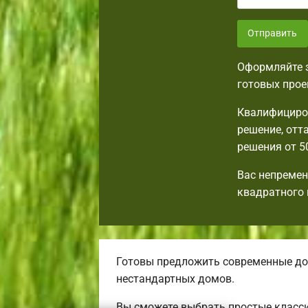
Отправить
Оформляйте з
готовых прое
Квалифициров
решение, от
решения от 5
Вас непремен
квадратного 
Готовы предложить современные до
нестандартных домов.
Вы сможете выбрать простые класси