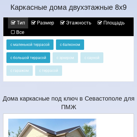
Каркасные дома двухэтажные 8х9
Тип
Размер
Этажность
Площадь
Все
с маленькой террасой
с балконом
с большой террасой
с эркером
с сауной
с гаражом
с террасой
Дома каркасные под ключ в Севастополе для
ПМЖ