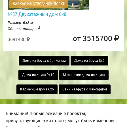
КАРКАС ИЗ СТРОГАНОЙ ДОСКИ
№57 Двухэтажный дом 6х8
Размер: 6х8 м
2
Общая площадь:
от 3515700
3691480
Дома из бруса с балконом
Дома из бруса 8х9
Дома из бруса 9х10
Маленькие дома из бруса
Каркасные дома 6х6
Бани из бруса с мансардой
Внимание! Любые эскизные проекты,
присутствующие в каталоге, могут быть изменены.