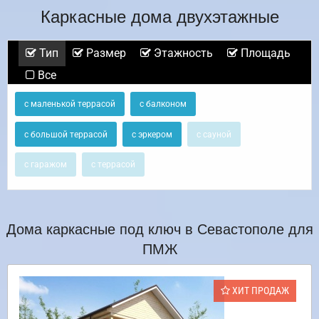
Каркасные дома двухэтажные
Тип
Размер
Этажность
Площадь
Все
с маленькой террасой
с балконом
с большой террасой
с эркером
с сауной
с гаражом
с террасой
Дома каркасные под ключ в Севастополе для
ПМЖ
ХИТ ПРОДАЖ