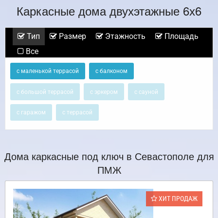
Каркасные дома двухэтажные 6х6
Тип
Размер
Этажность
Площадь
Все
с маленькой террасой
с балконом
с большой террасой
с эркером
с сауной
с гаражом
с террасой
Дома каркасные под ключ в Севастополе для
ПМЖ
ХИТ ПРОДАЖ