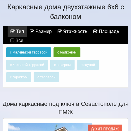
Каркасные дома двухэтажные 6х6 с
балконом
Тип
Размер
Этажность
Площадь
Все
с маленькой террасой
с балконом
с большой террасой
с эркером
с сауной
с гаражом
с террасой
Дома каркасные под ключ в Севастополе для
ПМЖ
ХИТ ПРОДАЖ