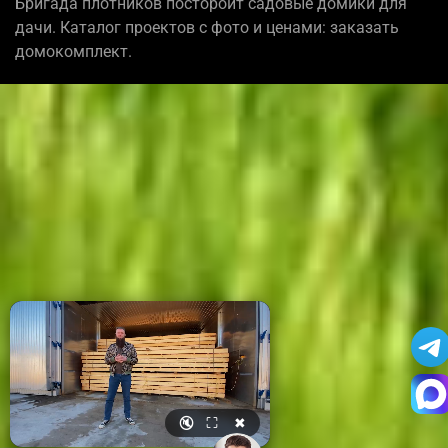
Бригада плотников постороит садовые домики для
дачи. Каталог проектов с фото и ценами: заказать
домокомплект.
🔇
⛶
✖