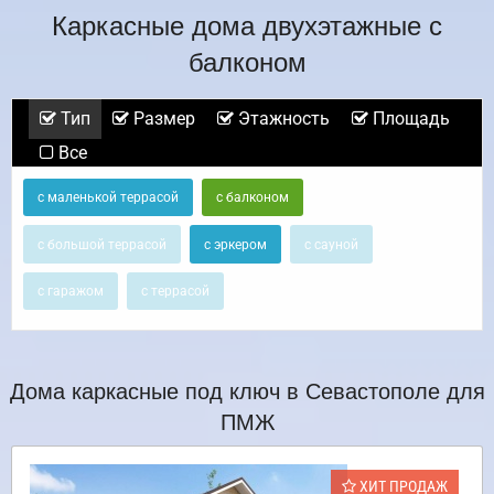
Каркасные дома двухэтажные с
балконом
Тип
Размер
Этажность
Площадь
Все
с маленькой террасой
с балконом
с большой террасой
с эркером
с сауной
с гаражом
с террасой
Дома каркасные под ключ в Севастополе для
ПМЖ
ХИТ ПРОДАЖ