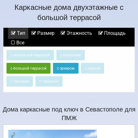
Каркасные дома двухэтажные с
большой террасой
Тип
Размер
Этажность
Площадь
Все
с маленькой террасой
с балконом
с большой террасой
с эркером
с сауной
с гаражом
с террасой
Дома каркасные под ключ в Севастополе для
ПМЖ