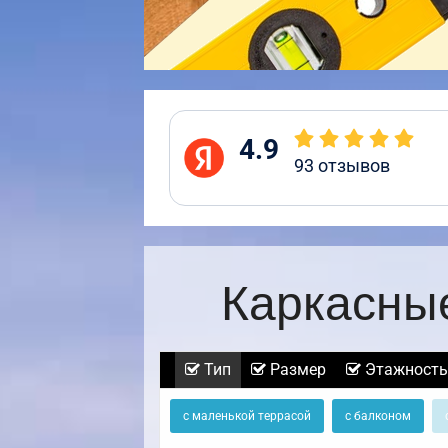
4.9
93
отзывов
Каркасны
Тип
Размер
Этажность
с маленькой террасой
с балконом