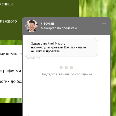
еменные
 каждого
Леонид
Менеджер по продажам
Здравствуйте! Я могу 
проконсультировать Вас по нашим 
акциям и проектам.
чные комплектации малогабаритных
Только что
ографиями и ценами.
Подождите, вам пишут сообщение
рогих до больших
Информация