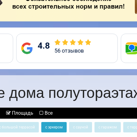
4.8
56
отзывов
е дома полутораэта
Площадь
Все
с большой террасой
с эркером
с сауной
с гаражом
с тер