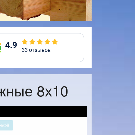
4.9
33
отзывов
жные 8х10
расой