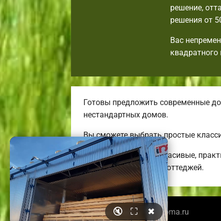
решение, от
решения от 5
Вас непремен
квадратного 
Готовы предложить современные до
нестандартных домов.
Вы сможете выбрать простые класси
Строим необычные, красивые, практ
энергоэффективных коттеджей.
🔇
⛶
✖
© 2026 sevastopolbrusdoma.ru