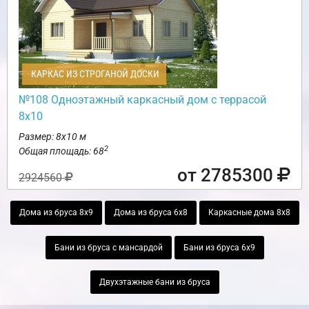
КАРКАС ИЗ СТРОГАНОЙ ДОСКИ
№108 Одноэтажный каркасный дом с террасой
8х10
Размер: 8х10 м
2
Общая площадь: 68
от 2785300
2924560
Дома из бруса 8х9
Дома из бруса 6х8
Каркасные дома 8х8
Бани из бруса с мансардой
Бани из бруса 6х9
Двухэтажные бани из бруса