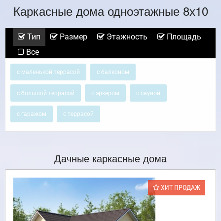
Каркасные дома одноэтажные 8х10
Тип
Размер
Этажность
Площадь
Все
с маленькой террасой
с балконом
с большой террасой
с эркером
с сауной
с гаражом
с террасой
Дачные каркасные дома
ХИТ ПРОДАЖ