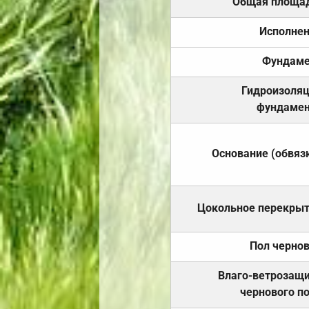
Общая площа
Исполне
Фундаме
Гидроизоля
фундамен
Основание (обвяз
Цокольное перекры
Пол черно
Влаго-ветрозащ
чернового п