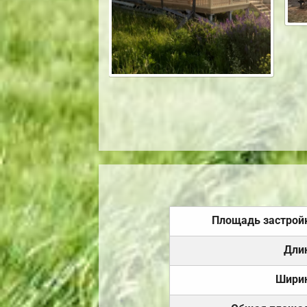
Площадь застрой
Дли
Шири