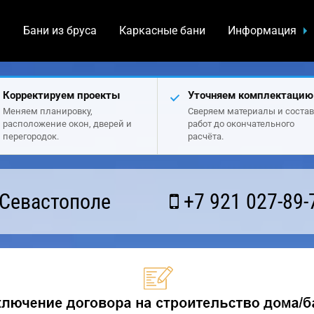
а
Бани из бруса
Каркасные бани
Информация
Корректируем проекты
Уточняем комплектацию
Меняем планировку,
Сверяем материалы и состав
расположение окон, дверей и
работ до окончательного
перегородок.
расчёта.
 Севастополе
+7 921 027-89-