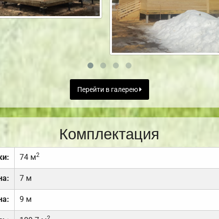
Перейти в галерею
Комплектация
2
ки:
74 м
на:
7 м
на:
9 м
2