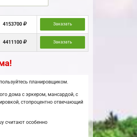
4153700
Заказать
4411100
Заказать
ма!
 пользуйтесь планировщиком.
го дома с эркером, мансардой, с
нировкой, стопроцентно отвечающий
шу считают особенно