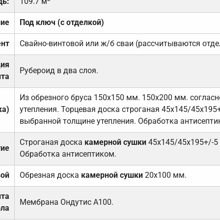
дь:
109.7 м
ние
Под ключ (с отделкой)
нт
Свайно-винтовой или ж/б сваи (рассчитываются отде
ция
Рубероид в два слоя.
та
Из обрезного бруса 150х150 мм. 150х200 мм. соглас
ка)
утепления. Торцевая доска строганая 45х145/45х195+
выбранной толщине утепления. Обработка антисепти
Строганая доска
камерной сушки
45х145/45х195+/-5
тие
Обработка антисептиком.
вой
Обрезная доска
камерной сушки
20х100 мм.
ита
Мембрана Ондутис А100.
ола