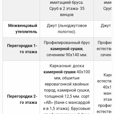
имитацией бруса.
имит
Сруб в 2 этажа- 35
Сруб 
венцов
Межвенцовый
Джут (льноджутовое
Джут 
утеплитель
полотно).
п
Профилированный брус
Профили
Перегородки 1-
камерной сушки
,
естестве
го этажа
сечением 90х140 мм.
сечени
Каркасные: доска
камерной сушки
40х100
Карк
мм, обшитые
естеств
евровагонкой хвойных
40х10
пород, камерной сушки,
манса
Перегородки 2-
толщиной 12,5 мм. сорт
этажа
го этажа
«АВ» (бани с мансардой
профили
и в 1,5 этажа). Брусовые:
естестве