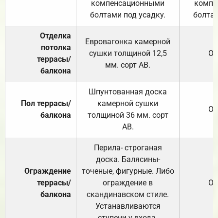
компенсационными
компе
болтами под усадку.
болтам
Отделка
Евровагонка камерной
потолка
сушки толщиной 12,5
От
террасы/
мм. сорт АВ.
балкона
Шпунтованная доска
Пол террасы/
камерной сушки
От
балкона
толщиной 36 мм. сорт
АВ.
Перила- строганая
доска. Балясины-
Ограждение
точеные, фигурные. Либо
террасы/
ограждение в
От
балкона
скандинавском стиле.
Устанавливаются
ступени у входа.