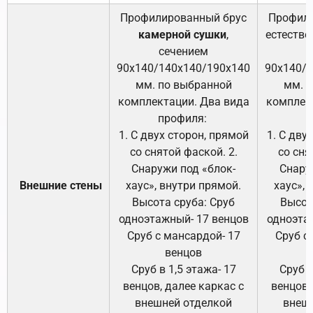
Профилированный брус
Профили
камерной сушки
,
естестве
сечением
с
90х140/140х140/190х140
90х140/
мм. по выбранной
мм. 
комплектации. Два вида
комплек
профиля:
п
1. С двух сторон, прямой
1. С дву
со снятой фаской. 2.
со сня
Снаружи под «блок-
Снару
Внешние стены
хаус», внутри прямой.
хаус», 
Высота сруба: Сруб
Высот
одноэтажный- 17 венцов
одноэта
Сруб с мансардой- 17
Сруб с
венцов
Сруб в 1,5 этажа- 17
Сруб в
венцов, далее каркас с
венцов,
внешней отделкой
внеш