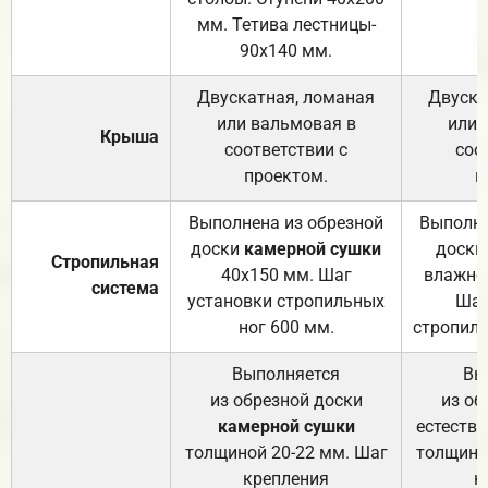
мм. Тетива лестницы-
90х140 мм.
Двускатная, ломаная
Двуска
или вальмовая в
или 
Крыша
соответствии с
соо
проектом.
п
Выполнена из обрезной
Выполне
доски
камерной сушки
доски
Стропильная
40х150 мм. Шаг
влажно
система
установки стропильных
Шаг
ног 600 мм.
стропиль
Выполняется
Вы
из обрезной доски
из об
камерной сушки
естеств
толщиной 20-22 мм. Шаг
толщино
крепления
к