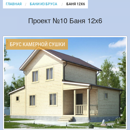
ГЛАВНАЯ
БАНИ ИЗ БРУСА
CURRENT:
БАНЯ 12Х6
Проект №10 Баня 12х6
БРУС КАМЕРНОЙ СУШКИ