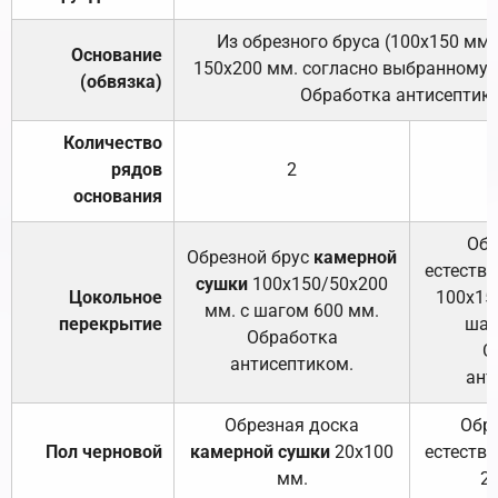
Из обрезного бруса (100х150 мм.
Основание
150х200 мм. согласно выбранному с
(обвязка)
Обработка антисептик
Количество
рядов
2
основания
Обр
Обрезной брус
камерной
естеств
сушки
100х150/50х200
Цокольное
100х15
мм. с шагом 600 мм.
перекрытие
шаг
Обработка
О
антисептиком.
ант
Обрезная доска
Обр
Пол черновой
камерной сушки
20х100
естеств
мм.
2