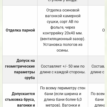
Отделка осиновой
вагонкой камерной
сушки, сорт АВ по
фольге, через
Отделка парной
От
контррейку 20х40 мм.
(вентиляционный зазор).
Установка пологов из
осины.
Допуск на
геометрические
Составляет +/- 50 мм по
Составля
параметры
длине с каждой стороны.
длине с 
сруба
По всему периметру стен
Допускается
бани (если ширина и
По всему
стыковка бруса,
длина бани более 6,0
бани (
вагонки и
метров). Вагонки и
длина 