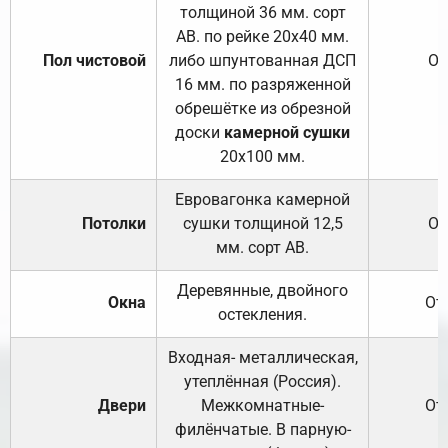
толщиной 36 мм. сорт
АВ. по рейке 20х40 мм.
Пол чистовой
либо шпунтованная ДСП
От
16 мм. по разряженной
обрешётке из обрезной
доски
камерной сушки
20х100 мм.
Евровагонка камерной
Потолки
сушки толщиной 12,5
От
мм. сорт АВ.
Деревянные, двойного
Окна
От
остекления.
Входная- металлическая,
утеплённая (Россия).
Двери
Межкомнатные-
От
филёнчатые. В парную-