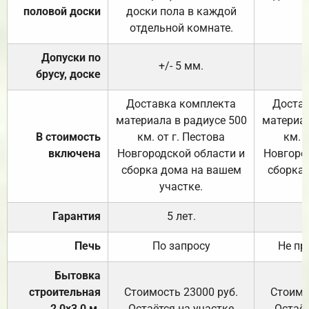
половой доски
доски пола в каждой
отдельной комнате.
Допуски по
+/- 5 мм.
брусу, доске
Доставка комплекта
Достав
материала в радиусе 500
материал
В стоимость
км. от г. Пестова
км. 
включена
Новгородской области и
Новгоро
сборка дома на вашем
сборка
участке.
Гарантия
5 лет.
Печь
По запросу
Не пр
Бытовка
строительная
Стоимость 23000 руб.
Стоимо
2,0х3,0 м.
Остаётся на участке
Остаёт