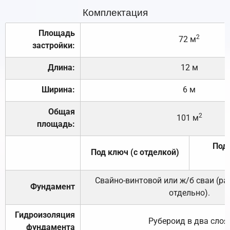
Комплектация
Площадь
2
72 м
застройки:
Длина:
12 м
Ширина:
6 м
Общая
2
101 м
площадь:
Под 
Под ключ (с отделкой)
Свайно-винтовой или ж/б сваи (р
Фундамент
отдельно).
Гидроизоляция
Рубероид в два слоя
фундамента