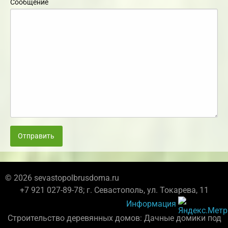
Сообщение
Отправить
© 2026 sevastopolbrusdoma.ru
+7 921 027-89-78; г. Севастополь, ул. Токарева, 11
Информация
Строительство деревянных домов: Дачные домики под