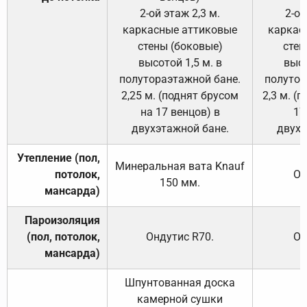
2-ой этаж 2,3 м.
2-ой
каркасные аттиковые
каркас
стены (боковые)
стен
высотой 1,5 м. в
высо
полутораэтажной бане.
полутор
2,25 м. (поднят брусом
2,3 м. (
на 17 венцов) в
17
двухэтажной бане.
двухэ
Утепление (пол,
Минеральная вата
Knauf
потолок,
От
150
мм.
мансарда)
Пароизоляция
(пол, потолок,
Ондутис
R70
.
От
мансарда)
Шпунтованная доска
камерной сушки