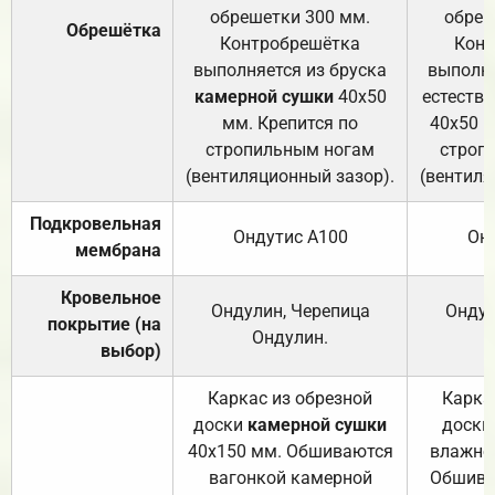
обрешетки 300 мм.
обреш
Обрешётка
Контробрешётка
Конт
выполняется из бруска
выполня
камерной сушки
40х50
естеств
мм. Крепится по
40х50 м
стропильным ногам
строп
(вентиляционный зазор).
(вентиля
Подкровельная
Ондутис А100
Он
мембрана
Кровельное
Ондулин, Черепица
Ондул
покрытие (на
Ондулин.
выбор)
Каркас из обрезной
Карка
доски
камерной сушки
доски
40х150 мм. Обшиваются
влажно
вагонкой камерной
Обшива