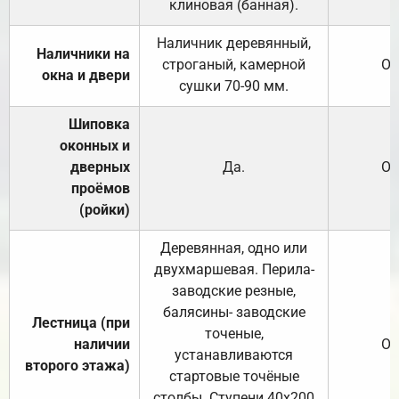
клиновая (банная).
Наличник деревянный,
Наличники на
строганый, камерной
От
окна и двери
сушки 70-90 мм.
Шиповка
оконных и
дверных
Да.
От
проёмов
(ройки)
Деревянная, одно или
двухмаршевая. Перила-
заводские резные,
балясины- заводские
Лестница (при
точеные,
наличии
От
устанавливаются
второго этажа)
стартовые точёные
столбы. Ступени 40х200