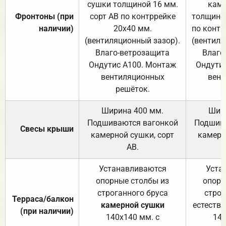
сушки толщиной 16 мм.
каме
Фронтоны (при
сорт АВ по контррейке
толщиной
наличии)
20х40 мм.
по контр
(вентиляционный зазор).
(вентиля
Влаго-ветрозащита
Влаго
Ондутис А100. Монтаж
Ондути
вентиляционных
вент
решёток.
Ширина 400 мм.
Шир
Подшиваются вагонкой
Подшива
Свесы крыши
камерной сушки, сорт
камерн
АВ.
Устанавливаются
Уста
опорные столбы из
опорн
строганного бруса
строг
Терраса/балкон
камерной сушки
естеств
(при наличии)
140х140 мм. с
140