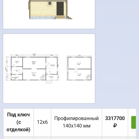
Под ключ
Профилированный
3317700
(с
12х6
З
140х140 мм
отделкой)