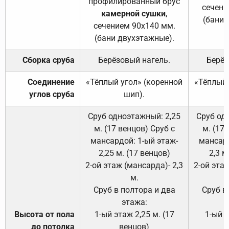
профилированный брус
сечени
камерной сушки
,
(бани 
сечением 90х140 мм.
(бани двухэтажные).
Сборка сруба
Берёзовый нагель.
Берёз
Соединение
«Тёплый угол» (коренной
«Тёплый 
углов сруба
шип).
Сруб одноэтажный: 2,25
Сруб од
м. (17 венцов) Сруб с
м. (17
мансардой: 1-ый этаж-
мансард
2,25 м. (17 венцов)
2,3 м
2-ой этаж (мансарда)- 2,3
2-ой этаж
м.
Сруб в полтора и два
Сруб в
этажа:
Высота от пола
1-ый этаж 2,25 м. (17
1-ый э
до потолка
венцов)