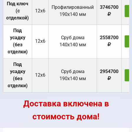
Под ключ
Профилированный
3746700
(с
12х6
З
190х140 мм
отделкой)
Под
усадку
Cруб дома
2558700
12х6
З
(без
140х140 мм
отделки)
Под
усадку
Cруб дома
2954700
12х6
З
(без
190х140 мм
отделки)
Доставка включена в
стоимость дома!