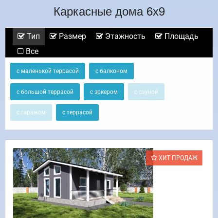
Каркасные дома 6х9
Тип
Размер
Этажность
Площадь
Все
с маленькой террасой
с балконом
с большой террасой
с эркером
с сауной
с гаражом
с террасой
ХИТ ПРОДАЖ