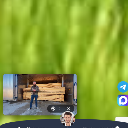
🔇
⛶
✖