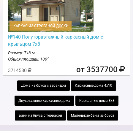
КАРКАС ИЗ СТРОГАНОЙ ДОСКИ
№140 Полутораэтажный каркасный дом с
крыльцом 7х8
Размер: 7х8 м
2
Общая площадь: 100
от 3537700
3714580
Дома из бруса с верандой
Каркасные дома 4х10
Двухэтажные каркасные дома
Каркасные дома 8х8
Бани из бруса с террасой
Маленькие бани из бруса