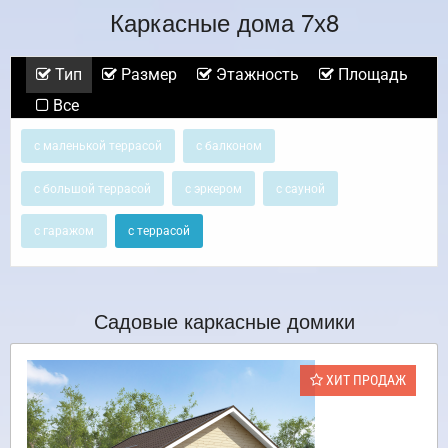
Каркасные дома 7х8
Тип
Размер
Этажность
Площадь
Все
с маленькой террасой
с балконом
с большой террасой
с эркером
с сауной
с гаражом
с террасой
Садовые каркасные домики
ХИТ ПРОДАЖ