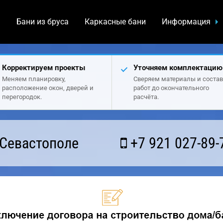
а
Бани из бруса
Каркасные бани
Информация
Корректируем проекты
Уточняем комплектацию
Меняем планировку,
Сверяем материалы и состав
расположение окон, дверей и
работ до окончательного
перегородок.
расчёта.
 Севастополе
+7 921 027-89-