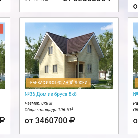
о
Ж
КАРКАС ИЗ СТРОГАНОЙ ДОСКИ
№36 Дом из бруса 8х8
№
Размер: 8х8 м
Ра
2
Общая площадь: 106.61
Об
от 3460700
о