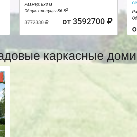
с
Размер: 8х8 м
2
Общая площадь: 86.8
Ра
Об
от 3592700
3772330
о
адовые каркасные доми
Ж