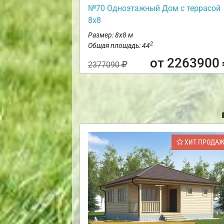
№70 Одноэтажный Дом с террасой
8х8
Размер: 8х8 м
2
Общая площадь: 44
от 2263900
2377090
ХИТ ПРОДА