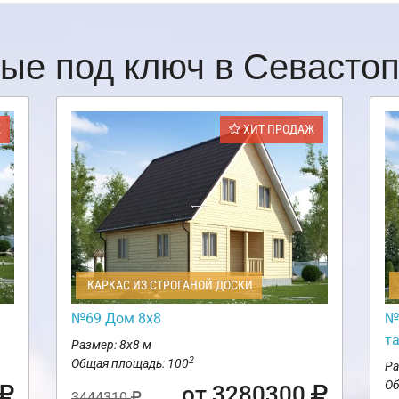
ые под ключ в Севасто
Ж
ХИТ ПРОДАЖ
КАРКАС ИЗ СТРОГАНОЙ ДОСКИ
№69 Дом 8х8
№
т
Размер: 8х8 м
2
Общая площадь: 100
Ра
Об
от 3280300
3444310