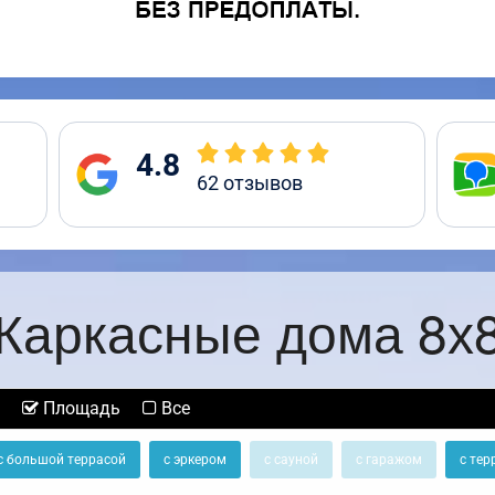
4.8
62
отзывов
Каркасные дома 8х
Площадь
Все
с большой террасой
с эркером
с сауной
с гаражом
с тер