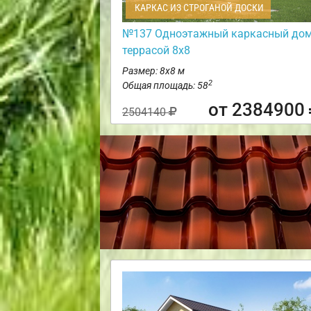
КАРКАС ИЗ СТРОГАНОЙ ДОСКИ
№137 Одноэтажный каркасный дом
террасой 8х8
Размер: 8х8 м
2
Общая площадь: 58
от 2384900
2504140