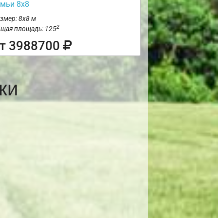
емьи 8х8
змер: 8х8 м
2
щая площадь: 125
т 3988700
ки