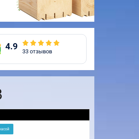
4.9
33
отзывов
8
расой