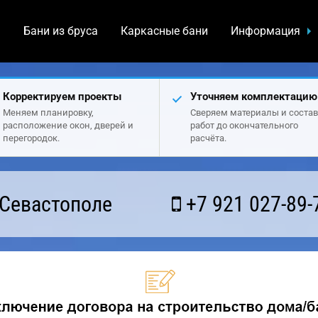
а
Бани из бруса
Каркасные бани
Информация
Корректируем проекты
Уточняем комплектацию
Меняем планировку,
Сверяем материалы и состав
расположение окон, дверей и
работ до окончательного
перегородок.
расчёта.
 Севастополе
+7 921 027-89-