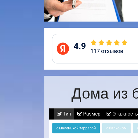
4.9
117
отзывов
Дома из 
Тип
Размер
Этажность
с маленькой террасой
с балконом