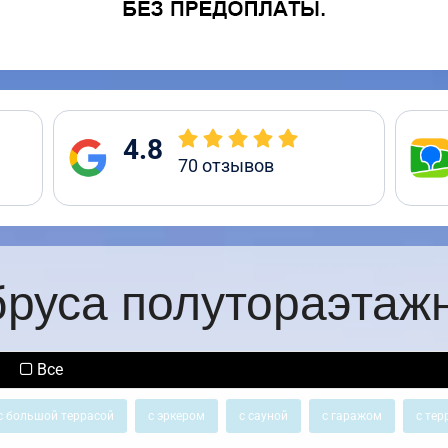
4.8
70
отзывов
бруса полутораэтаж
Все
с большой террасой
с эркером
с сауной
с гаражом
с тер