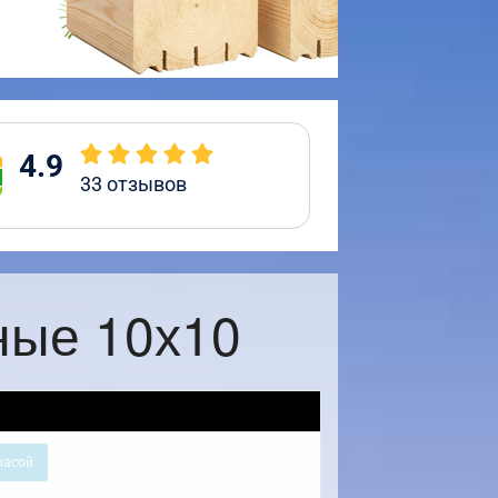
4.9
33
отзывов
ные 10х10
расой