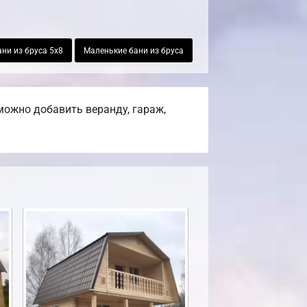
ани из бруса 5х8
Маленькие бани из бруса
можно добавить веранду, гараж,