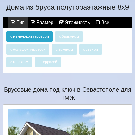
Дома из бруса полутораэтажные 8х9
Тип
Размер
Этажность
Все
с маленькой террасой
с балконом
с большой террасой
с эркером
с сауной
с гаражом
с террасой
Брусовые дома под ключ в Севастополе для
ПМЖ