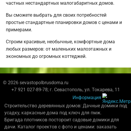
частных нестандартных малогабаритных домов.
Вы сможете выбрать для своих потребностей
простые стандартные планировки домов с ценами и
примерами.
Строим красивые, необычные, комфортные дома
любых размеров: от маленьких малоэтажных и
экономных до огромных коттеджей.
© 2026 sevastopolbrusdoma.ru
+7 921 027-89-78; г. Севастополь, ул. Токарева, 11
Информация
Строительство деревянных домов: Дачные домики под
усадку, каркасные дома под ключ для пмж.
Бригада плотников постороит садовые домики для
дачи. Каталог проектов с фото и ценами: заказать