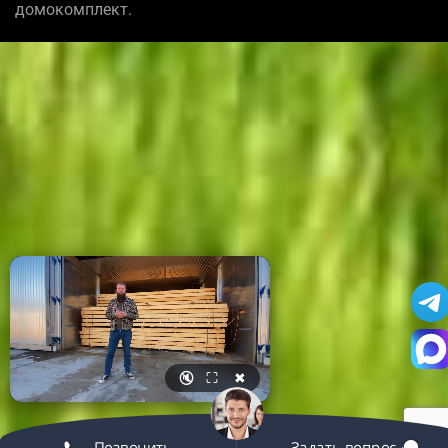
домокомплект.
🔇
⛶
✖
Позвонить
Задать вопрос