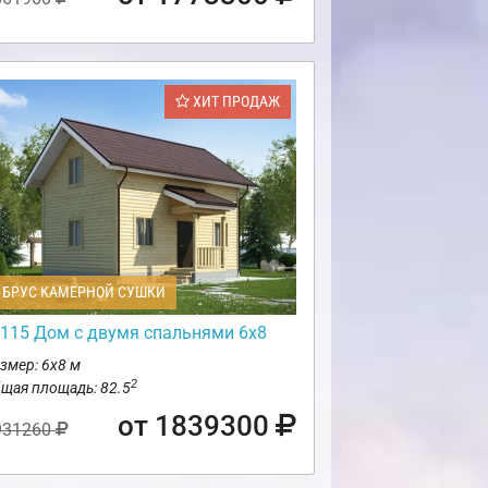
ХИТ ПРОДАЖ
БРУС КАМЕРНОЙ СУШКИ
115 Дом с двумя спальнями 6х8
змер: 6х8 м
2
щая площадь: 82.5
от 1839300
931260