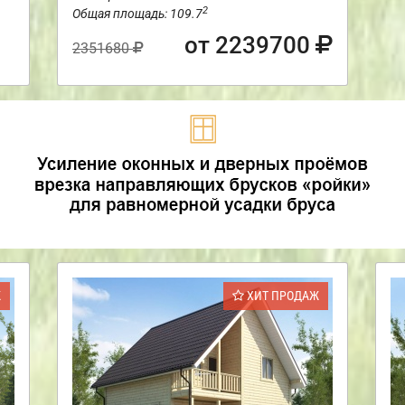
2
Общая площадь: 109.7
от 2239700
2351680
Ж
ХИТ ПРОДАЖ