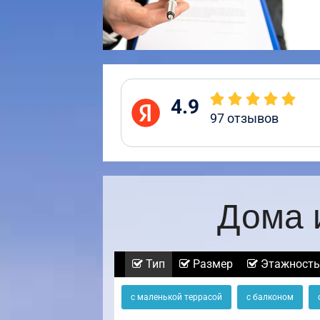
4.9
97
отзывов
Дома 
Тип
Размер
Этажность
с маленькой террасой
с балконом