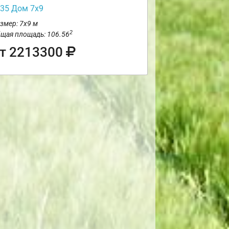
35 Дом 7х9
змер: 7х9 м
2
щая площадь: 106.56
т 2213300