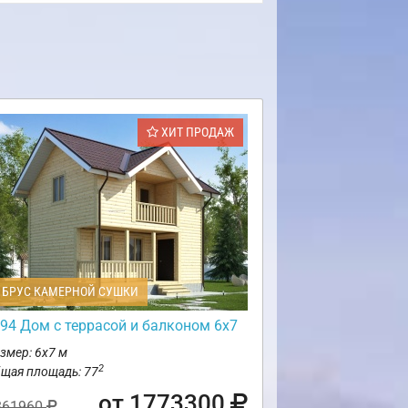
ХИТ ПРОДАЖ
БРУС КАМЕРНОЙ СУШКИ
94 Дом с террасой и балконом 6х7
змер: 6х7 м
2
щая площадь: 77
от 1773300
861960