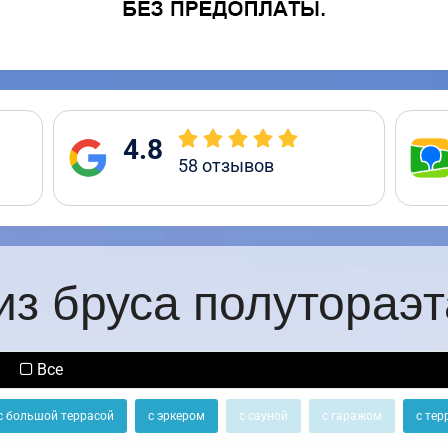
4.8
58
отзывов
из бруса полутораэ
Все
с большой террасой
с эркером
с сауной
с гаражом
с тер