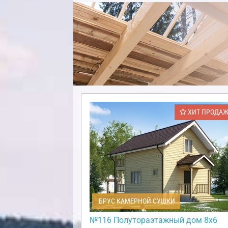
ХИТ ПРОДА
БРУС КАМЕРНОЙ СУШКИ
№116 Полутораэтажный дом 8х6