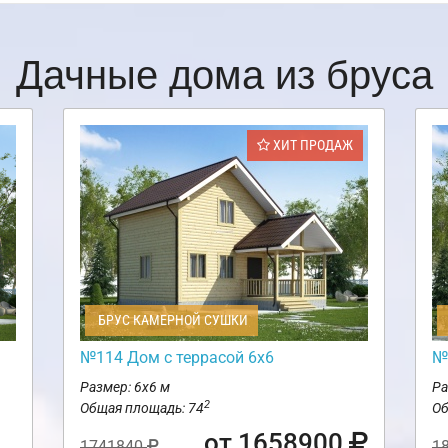
Дачные дома из бруса
ХИТ ПРОДАЖ
БРУС КАМЕРНОЙ СУШКИ
№114 Дом с террасой 6х6
№
Размер: 6х6 м
Ра
2
Общая площадь: 74
Об
от 1658900
1741840
1