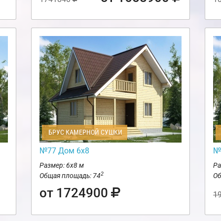
БРУС КАМЕРНОЙ СУШКИ
№77 Дом 6х8
№
Размер: 6х8 м
Ра
2
Общая площадь: 74
Об
от 1724900
1