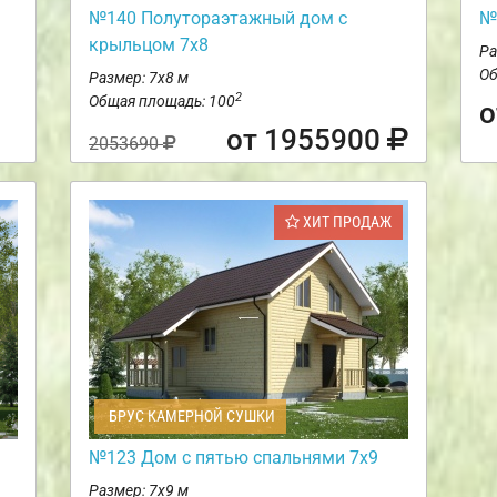
№140 Полутораэтажный дом с
№
крыльцом 7х8
Ра
Об
Размер: 7х8 м
2
Общая площадь: 100
о
от 1955900
2053690
ХИТ ПРОДАЖ
БРУС КАМЕРНОЙ СУШКИ
№123 Дом с пятью спальнями 7х9
Размер: 7х9 м