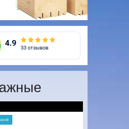
4.9
33
отзывов
тажные
расой