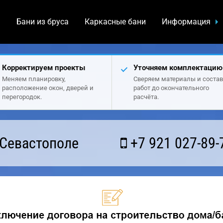
а
Бани из бруса
Каркасные бани
Информация
Корректируем проекты
Уточняем комплектацию
Меняем планировку,
Сверяем материалы и состав
расположение окон, дверей и
работ до окончательного
перегородок.
расчёта.
 Севастополе
+7 921 027-89-