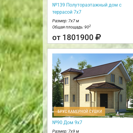
№139 Полутораэтажный дом с
террасой 7х7
Размер: 7х7 м
2
Общая площадь: 90
от 1801900
БРУС КАМЕРНОЙ СУШКИ
№90 Дом 9х7
Размер: 7х9 м